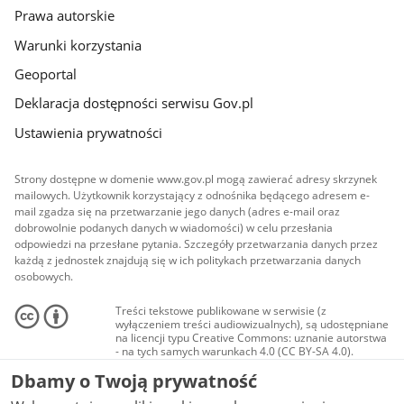
Prawa autorskie
Warunki korzystania
Geoportal
Deklaracja dostępności serwisu Gov.pl
Ustawienia prywatności
Strony dostępne w domenie www.gov.pl mogą zawierać adresy skrzynek
mailowych. Użytkownik korzystający z odnośnika będącego adresem e-
mail zgadza się na przetwarzanie jego danych (adres e-mail oraz
dobrowolnie podanych danych w wiadomości) w celu przesłania
odpowiedzi na przesłane pytania. Szczegóły przetwarzania danych przez
każdą z jednostek znajdują się w ich politykach przetwarzania danych
osobowych.
Treści tekstowe publikowane w serwisie (z
wyłączeniem treści audiowizualnych), są udostępniane
na licencji typu Creative Commons: uznanie autorstwa
- na tych samych warunkach 4.0 (CC BY-SA 4.0).
Materiały audiowizualne, w tym zdjęcia, materiały
Dbamy o Twoją prywatność
audio i wideo, są udostępniane na licencji typu
Creative Commons: uznanie autorstwa użycie