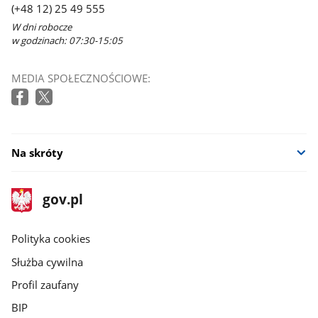
(+48 12) 25 49 555
W dni robocze
w godzinach: 07:30-15:05
MEDIA SPOŁECZNOŚCIOWE:
Na skróty
stopka
Strona
gov.pl
gov.pl
główna
gov.pl
Polityka cookies
Służba cywilna
Profil zaufany
BIP